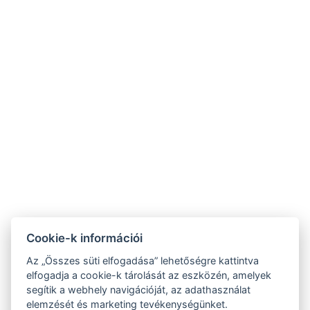
Ágyméret: Szélesség: 160cm, Hosszúság: 200cm
Elektromos vízforraló
Kávé/tea készlet
Parkoló
FOGLALJON MOST
VISSZA A SZOBÁKHOZ
recepcio@tenger-szem.hu
+36-70/403-6468
Cookie-k információi
8251 Zánka, Fő utca 51.
Az „Összes süti elfogadása” lehetőségre kattintva
elfogadja a cookie-k tárolását az eszközén, amelyek
segítik a webhely navigációját, az adathasználat
Általános Szerződési Feltételek
elemzését és marketing tevékenységünket.